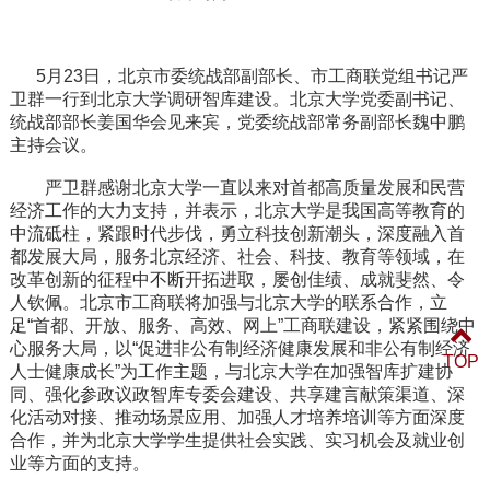
5月23日，北京市委统战部副部长、市工商联党组书记严
卫群一行到北京大学调研智库建设。北京大学党委副书记、
统战部部长姜国华会见来宾，党委统战部常务副部长魏中鹏
主持会议。
严卫群感谢北京大学一直以来对首都高质量发展和民营
经济工作的大力支持，并表示，北京大学是我国高等教育的
中流砥柱，紧跟时代步伐，勇立科技创新潮头，深度融入首
都发展大局，服务北京经济、社会、科技、教育等领域，在
改革创新的征程中不断开拓进取，屡创佳绩、成就斐然、令
人钦佩。北京市工商联将加强与北京大学的联系合作，立
足“首都、开放、服务、高效、网上”工商联建设，紧紧围绕中
心服务大局，以“促进非公有制经济健康发展和非公有制经济
TOP
人士健康成长”为工作主题，与北京大学在加强智库扩建协
同、强化参政议政智库专委会建设、共享建言献策渠道、深
化活动对接、推动场景应用、加强人才培养培训等方面深度
合作，并为北京大学学生提供社会实践、实习机会及就业创
业等方面的支持。