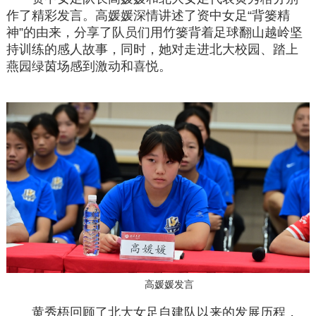
作了精彩发言。高媛媛深情讲述了资中女足“背篓精
神”的由来，分享了队员们用竹篓背着足球翻山越岭坚
持训练的感人故事，同时，她对走进北大校园、踏上
燕园绿茵场感到激动和喜悦。
高媛媛发言
黄秀梧回顾了北大女足自建队以来的发展历程，