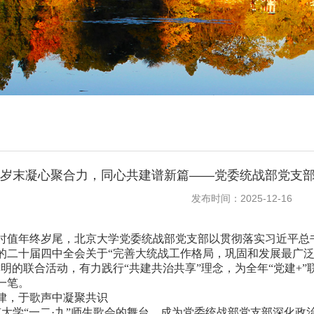
岁末凝心聚合力，同心共建谱新篇——党委统战部党支部1
发布时间：2025-12-16
，时值年终岁尾，北京大学党委统战部党支部以贯彻落实习近平
的二十届四中全会关于“完善大统战工作格局，巩固和发展最广泛的
鲜明的联合活动，有力践行“共建共治共享”理念，为全年“党建+
一笔。
律，于歌声中凝聚共识
大学“一二·九”师生歌会的舞台，成为党委统战部党支部深化政