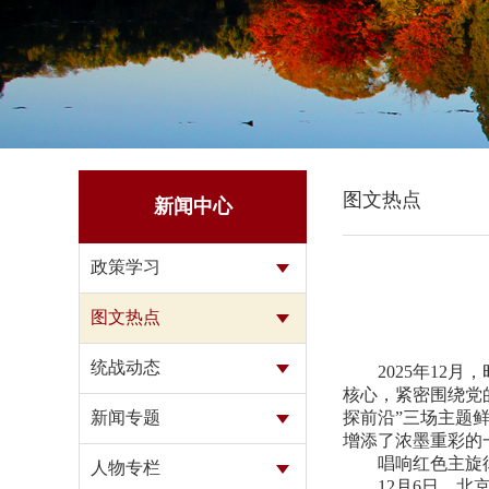
图文热点
新闻中心
政策学习
图文热点
统战动态
2025年12月
核心，紧密围绕党
新闻专题
探前沿”三场主题
增添了浓墨重彩的
唱响红色主旋
人物专栏
12月6日，北京